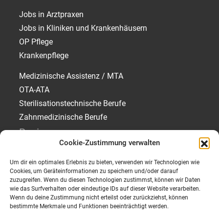
Jobs in Arztpraxen
Jobs in Kliniken und Krankenhäusern
OP Pflege
Krankenpflege
Medizinische Assistenz / MTA
OTA-ATA
Sterilisationstechnische Berufe
Zahnmedizinische Berufe
Regionen
Cookie-Zustimmung verwalten
Jobs in München
Um dir ein optimales Erlebnis zu bieten, verwenden wir Technologien wie
Jobs in Rosenheim
Cookies, um Geräteinformationen zu speichern und/oder darauf
Jobs in Traunstein
zuzugreifen. Wenn du diesen Technologien zustimmst, können wir Daten
wie das Surfverhalten oder eindeutige IDs auf dieser Website verarbeiten.
Jobs in Starnberg
Wenn du deine Zustimmung nicht erteilst oder zurückziehst, können
bestimmte Merkmale und Funktionen beeinträchtigt werden.