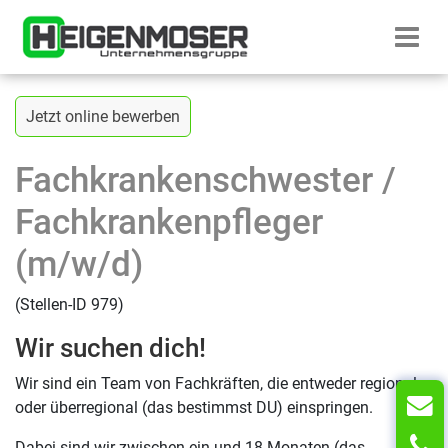
Direkt zum Inhalt wechseln
Startseite H
Zurück zur vorherigen Seite
Jetzt online bewerben
Fachkrankenschwester /
Fachkrankenpfleger
(m/w/d)
(Stellen-ID 979)
Wir suchen dich!
Wir sind ein Team von Fachkräften, die entweder regional
oder überregional (das bestimmst DU) einspringen.
T
Dabei sind wir zwischen ein und 18 Monaten (das