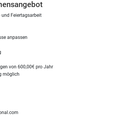
hmensangebot
 und Feiertagsarbeit
nisse anpassen
g
gen von 600,00€ pro Jahr
g möglich
onal.com