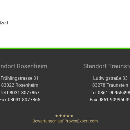
zeit
andort Rosenheim
Standort Traunst
Frühlingstrasse 31
Ludwigstraße 33
83022 Rosenheim
83278 Traunstein
Tel 08031 8077867
Tel 0861 9096549
Fax 08031 8077865
Fax 0861 9099503
hat
"
von
Bewertungen auf ProvenExpert.com
Sternen