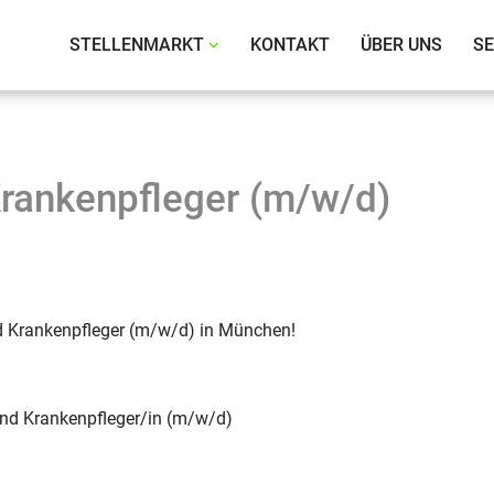
te Heigenmoser GmbH
STELLENMARKT
KONTAKT
ÜBER UNS
SE
Krankenpfleger (m/w/d)
nd Krankenpfleger (m/w/d) in München!
und Krankenpfleger/in (m/w/d)