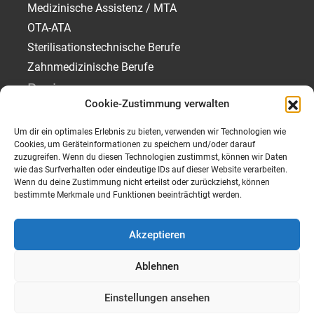
Medizinische Assistenz / MTA
OTA-ATA
Sterilisationstechnische Berufe
Zahnmedizinische Berufe
Regionen
Cookie-Zustimmung verwalten
Jobs in München
Um dir ein optimales Erlebnis zu bieten, verwenden wir Technologien wie
Jobs in Rosenheim
Cookies, um Geräteinformationen zu speichern und/oder darauf
Jobs in Traunstein
zuzugreifen. Wenn du diesen Technologien zustimmst, können wir Daten
wie das Surfverhalten oder eindeutige IDs auf dieser Website verarbeiten.
Jobs in Starnberg
Wenn du deine Zustimmung nicht erteilst oder zurückziehst, können
bestimmte Merkmale und Funktionen beeinträchtigt werden.
Akzeptieren
Ablehnen
Impressum
Datenschutz
Einstellungen ansehen
Barrierefreiheit
Kontakt