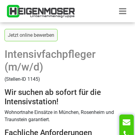
Direkt zum Inhalt wechseln
Startseite H
Zurück zur vorherigen Seite
Jetzt online bewerben
Intensivfachpfleger
(m/w/d)
(Stellen-ID 1145)
Wir suchen ab sofort für die
Intensivstation!
Wohnortnahe Einsätze in München, Rosenheim und
Traunstein garantiert.
Fachliche Anforderungen
T