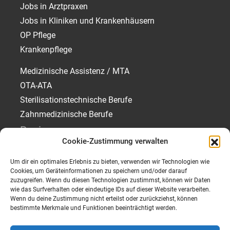
Jobs in Arztpraxen
Jobs in Kliniken und Krankenhäusern
OP Pflege
Krankenpflege
Medizinische Assistenz / MTA
OTA-ATA
Sterilisationstechnische Berufe
Zahnmedizinische Berufe
Regionen
Cookie-Zustimmung verwalten
Jobs in München
Um dir ein optimales Erlebnis zu bieten, verwenden wir Technologien wie
Jobs in Rosenheim
Cookies, um Geräteinformationen zu speichern und/oder darauf
Jobs in Traunstein
zuzugreifen. Wenn du diesen Technologien zustimmst, können wir Daten
wie das Surfverhalten oder eindeutige IDs auf dieser Website verarbeiten.
Jobs in Starnberg
Wenn du deine Zustimmung nicht erteilst oder zurückziehst, können
bestimmte Merkmale und Funktionen beeinträchtigt werden.