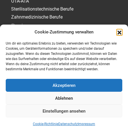
OTA-ATA
Sterilisationstechnische Berufe
Zahnmedizinische Berufe
Regionen
Cookie-Zustimmung verwalten
Jobs in München
Um dir ein optimales Erlebnis zu bieten, verwenden wir Technologien wie
Jobs in Rosenheim
Cookies, um Geräteinformationen zu speichern und/oder darauf
Jobs in Traunstein
zuzugreifen. Wenn du diesen Technologien zustimmst, können wir Daten
wie das Surfverhalten oder eindeutige IDs auf dieser Website verarbeiten.
Jobs in Starnberg
Wenn du deine Zustimmung nicht erteilst oder zurückziehst, können
bestimmte Merkmale und Funktionen beeinträchtigt werden.
Akzeptieren
Ablehnen
Impressum
Datenschutz
Einstellungen ansehen
Barrierefreiheit
Kontakt
© 2024 Heigenmoser Personal GmbH & Co KG
Cookie-Richtlinie
Datenschutz
Impressum