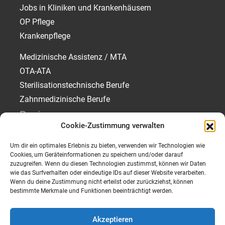
Jobs in Kliniken und Krankenhäusern
OP Pflege
Krankenpflege
Medizinische Assistenz / MTA
OTA-ATA
Sterilisationstechnische Berufe
Zahnmedizinische Berufe
Regionen
Cookie-Zustimmung verwalten
Jobs in München
Um dir ein optimales Erlebnis zu bieten, verwenden wir Technologien wie
Jobs in Rosenheim
Cookies, um Geräteinformationen zu speichern und/oder darauf
Jobs in Traunstein
zuzugreifen. Wenn du diesen Technologien zustimmst, können wir Daten
wie das Surfverhalten oder eindeutige IDs auf dieser Website verarbeiten.
Jobs in Starnberg
Wenn du deine Zustimmung nicht erteilst oder zurückziehst, können
bestimmte Merkmale und Funktionen beeinträchtigt werden.
Akzeptieren