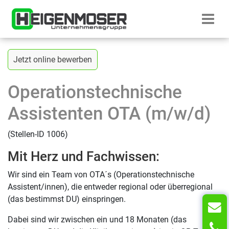
Zum Inhalt springen
Startseite H
Zurück zur vorherigen Seite
Jetzt online bewerben
Operationstechnische
Assistenten OTA (m/w/d)
(Stellen-ID 1006)
Mit Herz und Fachwissen:
Wir sind ein Team von OTA´s (Operationstechnische
Assistent/innen), die entweder regional oder überregional
(das bestimmst DU) einspringen.
Dabei sind wir zwischen ein und 18 Monaten (das
T