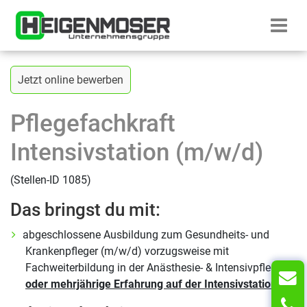
Zum Inhalt springen
Startseite H
Zurück zur vorherigen Seite
Jetzt online bewerben
Pflegefachkraft
Intensivstation (m/w/d)
(Stellen-ID 1085)
Das bringst du mit:
abgeschlossene Ausbildung zum Gesundheits- und
Krankenpfleger (m/w/d) vorzugsweise mit
Fachweiterbildung in der Anästhesie- & Intensivpflege
oder mehrjährige Erfahrung auf der Intensivstation
T