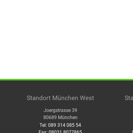
Standort München West
St
Joergstrasse 39
80689 München
Tel: 089 314 085 54
Fax: 08031 8077865