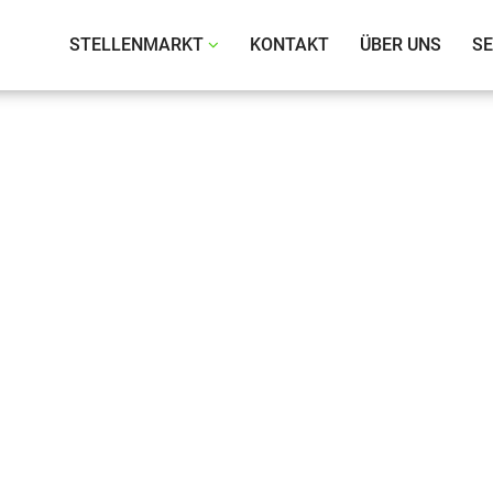
te Heigenmoser GmbH
STELLENMARKT
KONTAKT
ÜBER UNS
SE