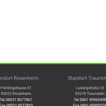
andort Rosenheim
Standort Traunst
Frühlingstrasse 31
Ludwigstraße 33
83022 Rosenheim
83278 Traunstein
Tel 08031 8077867
Tel 0861 9096549
Fax 08031 8077865
Fax 0861 9099503