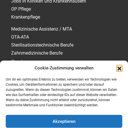
Jobs in Kliniken und Krankenhäusern
OP Pflege
Krankenpflege
Medizinische Assistenz / MTA
OTA-ATA
Sterilisationstechnische Berufe
Zahnmedizinische Berufe
Regionen
Cookie-Zustimmung verwalten
Jobs in München
Um dir ein optimales Erlebnis zu bieten, verwenden wir Technologien wie
Jobs in Rosenheim
Cookies, um Geräteinformationen zu speichern und/oder darauf
Jobs in Traunstein
zuzugreifen. Wenn du diesen Technologien zustimmst, können wir Daten
wie das Surfverhalten oder eindeutige IDs auf dieser Website verarbeiten.
Jobs in Starnberg
Wenn du deine Zustimmung nicht erteilst oder zurückziehst, können
bestimmte Merkmale und Funktionen beeinträchtigt werden.
Akzeptieren