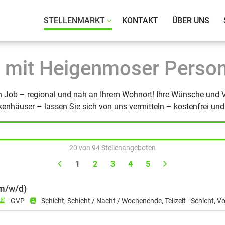
te Heigenmoser GmbH
STELLENMARKT
KONTAKT
ÜBER UNS
 mit Heigenmoser Person
en Job – regional und nah an Ihrem Wohnort! Ihre Wünsche und 
enhäuser – lassen Sie sich von uns vermitteln – kostenfrei und 
20 von 94 Stellenangeboten
1
2
3
4
5
Vorherige Seite
Nächste Seite
Einsatzort: München, Job-ID: 0919c423-a4ca-4
(m/w/d)
eceipt_long
GVP
contacts
Schicht, Schicht / Nacht / Wochenende, Teilzeit - Schicht, Vol
Einsatzort: München, Job-ID: 8efe0825-aae4-47e3-ad