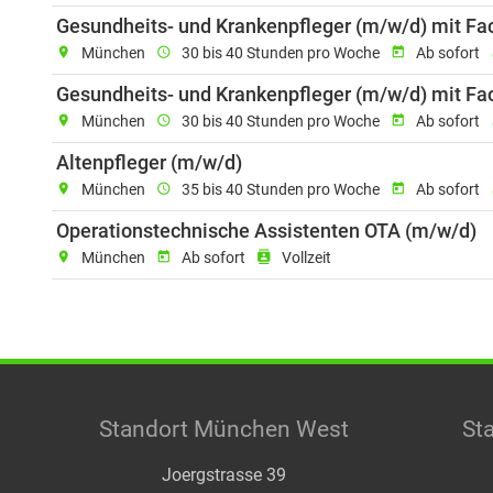
Gesundheits- und Krankenpfleger (m/w/d) mit Fac
location_on
München
schedule
30 bis 40 Stunden pro Woche
today
Ab sofort
r
Gesundheits- und Krankenpfleger (m/w/d) mit Fac
location_on
München
schedule
30 bis 40 Stunden pro Woche
today
Ab sofort
r
Einsatzort: München, Job-
Altenpfleger (m/w/d)
location_on
München
schedule
35 bis 40 Stunden pro Woche
today
Ab sofort
r
E
Operationstechnische Assistenten OTA (m/w/d)
location_on
München
today
Ab sofort
contacts
Vollzeit
Standort München West
St
Joergstrasse 39