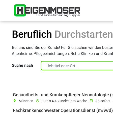
Zum Inhalt springen
Startsei
Beruflich
Durchstarten
Bei uns sind Sie der Kunde! Für Sie suchen wir den best
Altenheime, Pflegeeinrichtungen, Reha-Kliniken und Krank
Suche nach
Gesundheits- und Krankenpfleger Neonatologie 
location_on
München
schedule
30 bis 40 Stunden pro Woche
today
Ab sofort
r
Fachkrankenschwester Operationsdienst (m/w/d)