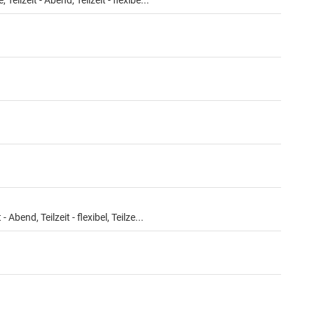
ilzeit - Abend, Teilzeit - flexibe...
-2addb4c49434
f36e86a9-ef82-4acd-9f45-a73f7e995fe6
0-d3c683868303
98029ef06dff
bend, Teilzeit - flexibel, Teilze...
c85d8b0a
hen, Job-ID: 772df60e-1238-482e-814c-897e00e0ef6d