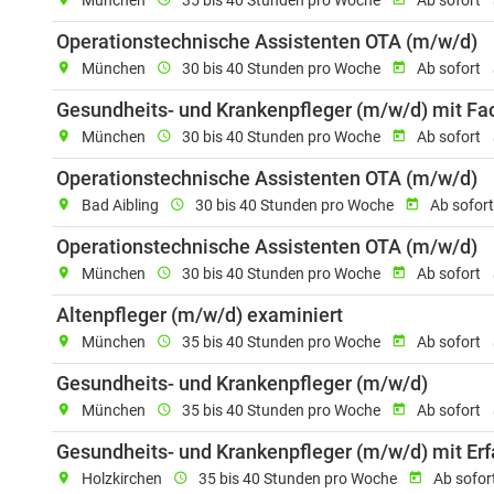
München
35 bis 40 Stunden pro Woche
Ab sofort
E
Operationstechnische Assistenten OTA (m/w/d)
location_on
München
schedule
30 bis 40 Stunden pro Woche
today
Ab sofort
r
Gesundheits- und Krankenpfleger (m/w/d) mit Fac
location_on
München
schedule
30 bis 40 Stunden pro Woche
today
Ab sofort
r
E
Operationstechnische Assistenten OTA (m/w/d)
location_on
Bad Aibling
schedule
30 bis 40 Stunden pro Woche
today
Ab sofor
E
Operationstechnische Assistenten OTA (m/w/d)
location_on
München
schedule
30 bis 40 Stunden pro Woche
today
Ab sofort
r
Einsatzort: Mün
Altenpfleger (m/w/d) examiniert
location_on
München
schedule
35 bis 40 Stunden pro Woche
today
Ab sofort
r
Einsat
Gesundheits- und Krankenpfleger (m/w/d)
location_on
München
schedule
35 bis 40 Stunden pro Woche
today
Ab sofort
r
Gesundheits- und Krankenpfleger (m/w/d) mit Erf
location_on
Holzkirchen
schedule
35 bis 40 Stunden pro Woche
today
Ab sofor