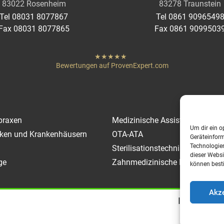
83022 Rosenheim
83278 Traunstein
Tel 08031 8077867
Tel 0861 9096549
Fax 08031 8077865
Fax 0861 9099503
hat
"
von
Bewertungen auf ProvenExpert.com
Sternen
Heigenmoser Pflege
praxen
Medizinische Assistenz / MTA
Um dir ein o
niken und Krankenhäusern
OTA-ATA
Geräteinfor
Technologien
Sterilisationstechnische Berufe
dieser Websi
ge
Zahnmedizinische Berufe
können best
Akze
Impressum