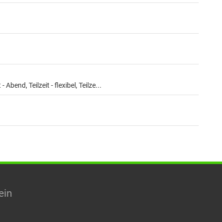
4d47d8af-e777-4a6d-abea-e0dead831304
8c18f835-aa31-4c0c-9e84-70878cee0c90
bend, Teilzeit - flexibel, Teilze...
dfb0f3d9f1bb
ein