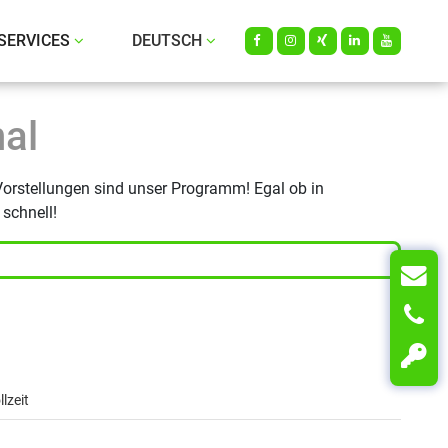
SERVICES
DEUTSCH
Facebook
instagram
Xing
LinkedIn
Youtube
al
Vorstellungen sind unser Programm! Egal ob in
schnell!
K
T
Z
078-b543-79cb7be46d74
lzeit
11-362638bd0a4a