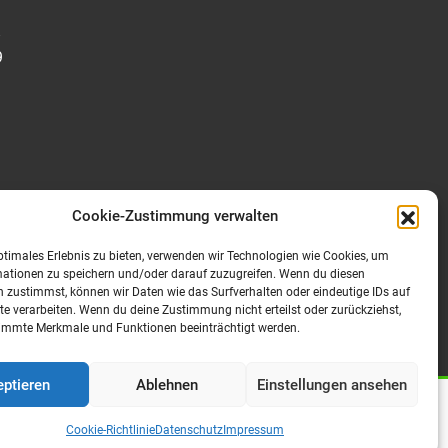
8
9
Regionen
Cookie-Zustimmung verwalten
Jobs in München
ptimales Erlebnis zu bieten, verwenden wir Technologien wie Cookies, um
Jobs in Rosenheim
mationen zu speichern und/oder darauf zuzugreifen. Wenn du diesen
 zustimmst, können wir Daten wie das Surfverhalten oder eindeutige IDs auf
Jobs in Traunstein
te verarbeiten. Wenn du deine Zustimmung nicht erteilst oder zurückziehst,
Jobs in Starnberg
immte Merkmale und Funktionen beeinträchtigt werden.
ptieren
Ablehnen
Einstellungen ansehen
Datenschutz
Barrierefreiheit
Kontakt
Cookie-Richtlinie
Datenschutz
Impressum
© 2024 Heigenmoser Personal GmbH & Co KG