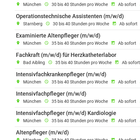
location_on
München
schedule
30 bis 40 Stunden pro Woche
today
Ab sofort
r
Einsat
Operationstechnische Assistenten (m/w/d)
location_on
Starnberg
schedule
30 bis 40 Stunden pro Woche
today
Ab sofort
Einsatzort: Mü
Examinierte Altenpfleger (m/w/d)
location_on
München
schedule
35 bis 40 Stunden pro Woche
today
Ab sofort
r
Einsatzor
Fachkraft (m/w/d) für Herzkatheterlabor
location_on
Bad Aibling
schedule
35 bis 40 Stunden pro Woche
today
Ab sofor
Einsatzort: 
Intensivfachkrankenpfleger (m/w/d)
location_on
München
schedule
35 bis 40 Stunden pro Woche
today
Ab sofort
r
Einsatzort: München
Intensivfachpfleger (m/w/d)
location_on
München
schedule
35 bis 40 Stunden pro Woche
today
Ab sofort
r
Einsatzo
Intensivfachpfleger (m/w/d) Kardiologie
location_on
München
schedule
35 bis 40 Stunden pro Woche
today
Ab sofort
r
Einsatzort: München, Job-I
Altenpfleger (m/w/d)
location_on
schedule
today
r